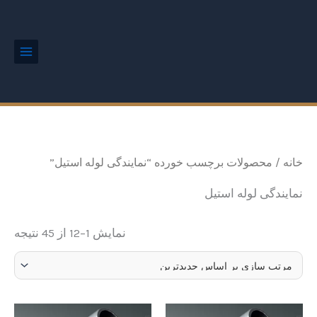
ted
رش
Main
by
Menu
ه
est
حتوا
خانه
/ محصولات برچسب خورده “نمایندگی لوله استیل”
نمایندگی لوله استیل
نمایش 1–12 از 45 نتیجه