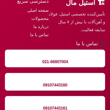
دسترسی سریع
🏗 استیل مال
صفحه اصلی
تأمین‌کننده تخصصی استیل، فولاد
محصولات
و آهن‌آلات با بیش از ۷ سال
درباره ما
سابقه فعالیت.
تماس با ما
تماس با ما
021-66807004
09107443160
09107443161