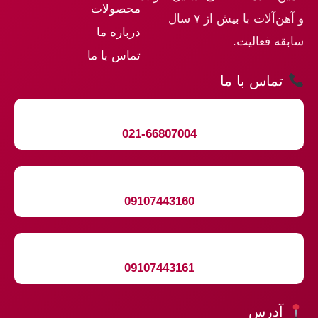
محصولات
و آهن‌آلات با بیش از ۷ سال
درباره ما
سابقه فعالیت.
تماس با ما
تماس با ما
021-66807004
09107443160
09107443161
آدرس