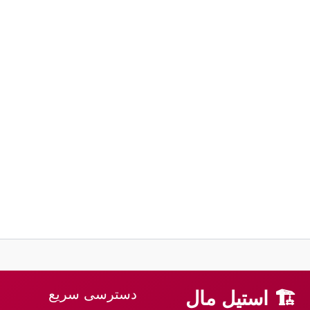
دسترسی سریع
🏗 استیل مال