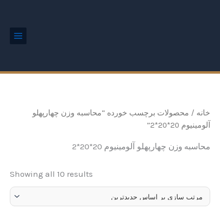
ted
رش
Main
by
Menu
ه
est
حتوا
خانه
/ محصولات برچسب خورده “محاسبه وزن چهارپهلو
آلومینیوم 20*20*2”
محاسبه وزن چهارپهلو آلومینیوم 20*20*2
Showing all 10 results