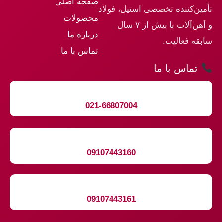
صفحه اصلی
تأمین‌کننده تخصصی استیل، فولاد
محصولات
و آهن‌آلات با بیش از ۷ سال
درباره ما
سابقه فعالیت.
تماس با ما
تماس با ما
021-66807004
09107443160
09107443161