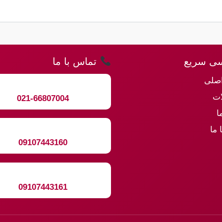
ی سریع
تماس با ما
صلی
ت
021-66807004
ا
 ما
09107443160
09107443161