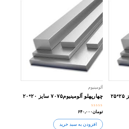
آلومینیوم
چهارپهلو آلومینیوم۷۰۷۵ سایز ۲۰*۲۰
نمره
تومان
۶۴۰,۰۰۰
0
از
5
افزودن به سبد خرید