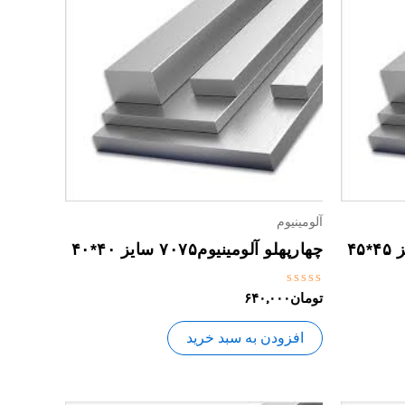
آلومینیوم
چهارپهلو آلومینیوم۷۰۷۵ سایز ۴۰*۴۰
نمره
تومان
۶۴۰,۰۰۰
0
از
5
افزودن به سبد خرید