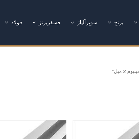
برنج
سوپرآلیاژ
فسفربرنز
فولاد
2 میل”