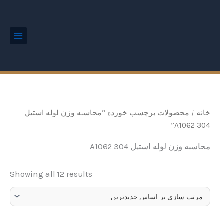
ted
رش
Main
by
Menu
ه
est
حتوا
خانه
/ محصولات برچسب خورده “محاسبه وزن لوله استیل
304 A1062”
محاسبه وزن لوله استیل 304 A1062
Showing all 12 results