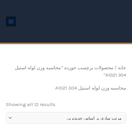
ted
رش
Main
by
Menu
ه
est
حتوا
خانه
/ محصولات برچسب خورده “محاسبه وزن لوله استیل
304 A1021”
محاسبه وزن لوله استیل 304 A1021
Showing all 12 results