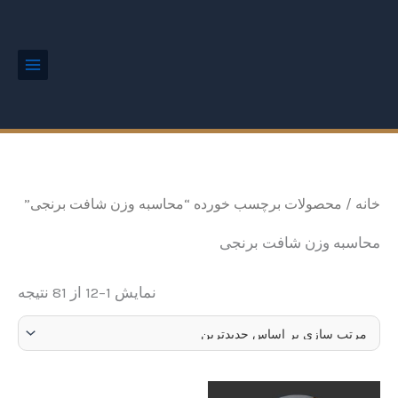
ted
رش
Main
by
Menu
ه
est
حتوا
خانه
/ محصولات برچسب خورده “محاسبه وزن شافت برنجی”
محاسبه وزن شافت برنجی
نمایش 1–12 از 81 نتیجه