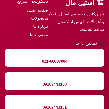
دسترسی سریع
🏗 استیل مال
صفحه اصلی
تأمین‌کننده تخصصی استیل، فولاد
محصولات
و آهن‌آلات با بیش از ۷ سال
درباره ما
سابقه فعالیت.
تماس با ما
تماس با ما
021-66807004
09107443160
09107443161