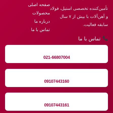
صفحه اصلی
تأمین‌کننده تخصصی استیل، فولاد
محصولات
و آهن‌آلات با بیش از ۷ سال
درباره ما
سابقه فعالیت.
تماس با ما
تماس با ما
021-66807004
09107443160
09107443161