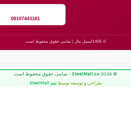
09107443161
© 1405استیل مال | تمامی حقوق محفوظ است
© 2026
SteelMall.co
- تمامی حقوق محفوظ است
طراحی و توسعه توسط
تیم SteelMall