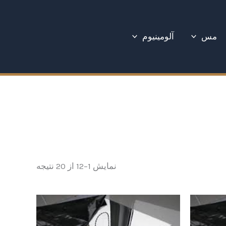
Sorted
by
latest
مس
آلومینیوم
نمایش 1–12 از 20 نتیجه