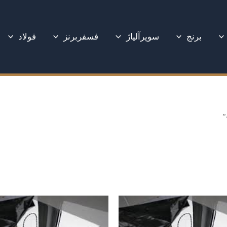
برنج
سوپرآلیاژ
فسفربرنز
فولاد