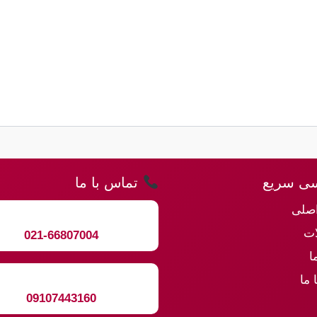
ی سریع
تماس با ما
صلی
ت
021-66807004
ا
 ما
09107443160