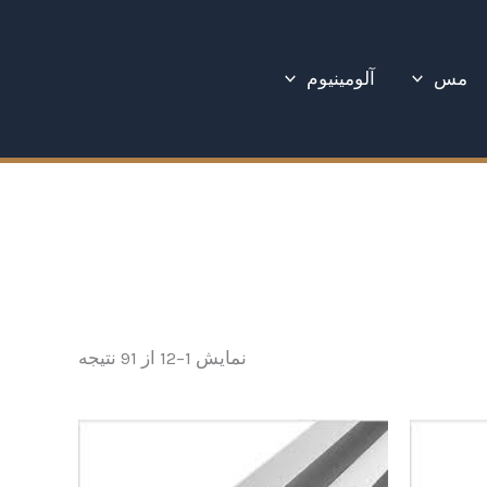
Sorted
by
latest
مس
آلومینیوم
نمایش 1–12 از 91 نتیجه