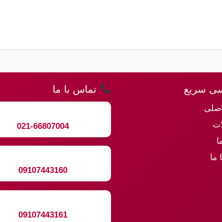
ی سریع
تماس با ما
صلی
ت
021-66807004
ا
 ما
09107443160
09107443161