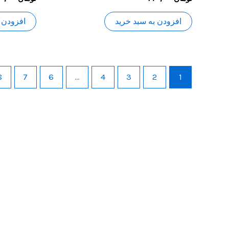
0
0
از
از
5
5
افزودن به سبد خرید
افزودن 
8
7
6
…
4
3
2
1