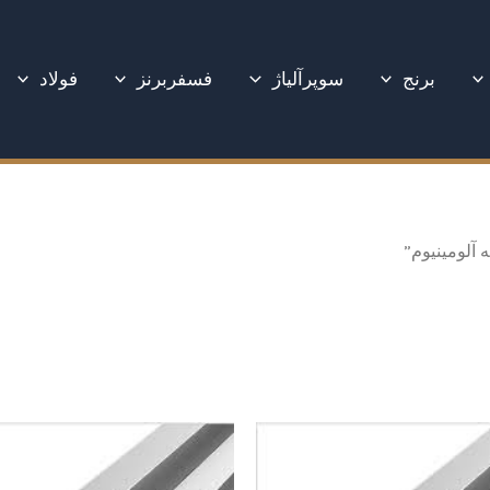
برنج
سوپرآلیاژ
فسفربرنز
فولاد
لومینیوم”