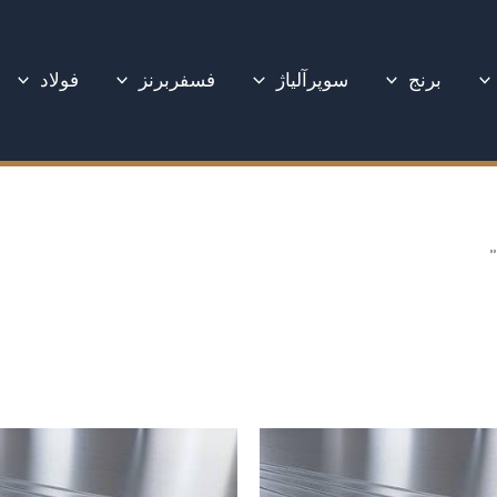
برنج
سوپرآلیاژ
فسفربرنز
فولاد