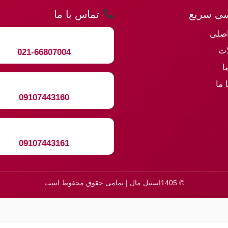
ی سریع
تماس با ما
صلی
ت
021-66807004
ا
 ما
09107443160
09107443161
© 1405استیل مال | تمامی حقوق محفوظ است