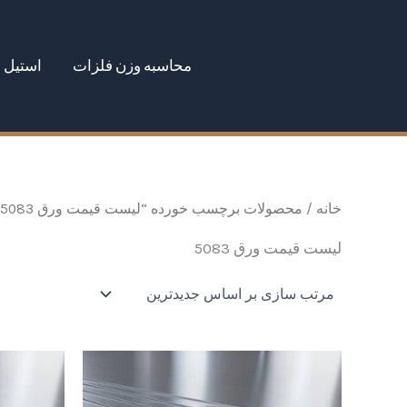
رش
ه
محاسبه وزن فلزات
استیل
حتوا
خانه
/ محصولات برچسب خورده “لیست قیمت ورق 5083”
لیست قیمت ورق 5083