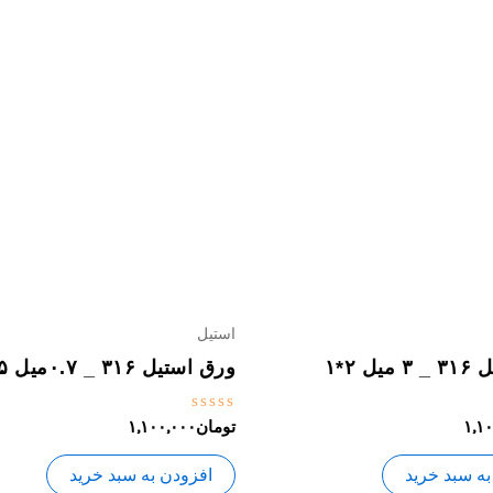
استیل
ل ۲*۱
ورق استیل ۳۱۶ _ ۰.۷میل ۲.۵*۱.۲۵
نمره
۱,۱
تومان
۱,۱۰۰,۰۰۰
0
از
5
به سبد خرید
افزودن به سبد خرید