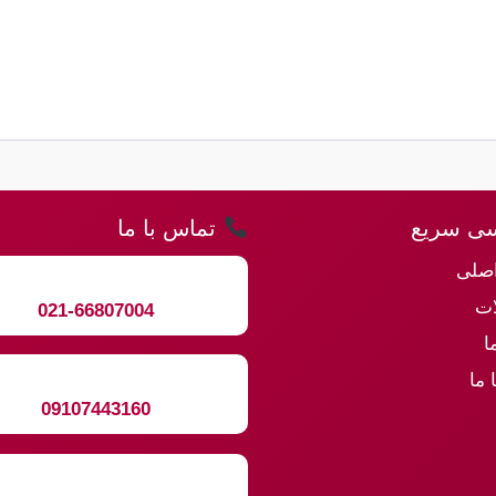
ی سریع
تماس با ما
صلی
ت
021-66807004
ا
 ما
09107443160