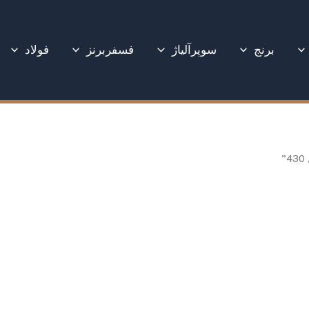
برنج
سوپرآلیاژ
فسفربرنز
فولاد