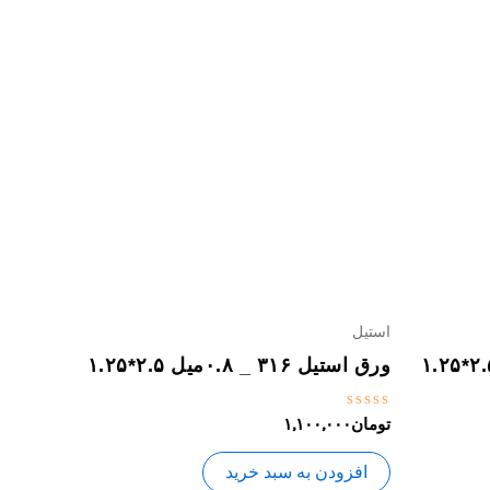
استیل
ورق استیل ۳۱۶ _ ۰.۸میل ۲.۵*۱.۲۵
نمره
تومان
۱,۱۰۰,۰۰۰
0
از
5
افزودن به سبد خرید