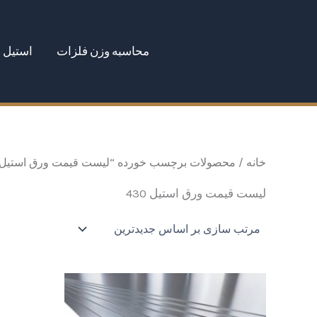
رش
ه
محاسبه وزن فلزات
استیل
حتوا
خانه
/ محصولات برچسب خورده “لیست قیمت ورق استیل 430”
لیست قیمت ورق استیل 430