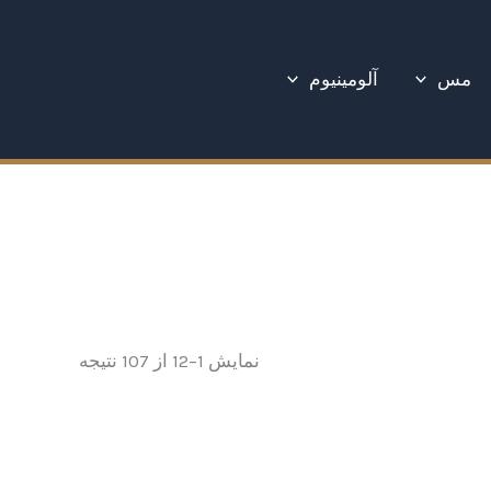
Sorted
by
latest
مس
آلومینیوم
نمایش 1–12 از 107 نتیجه