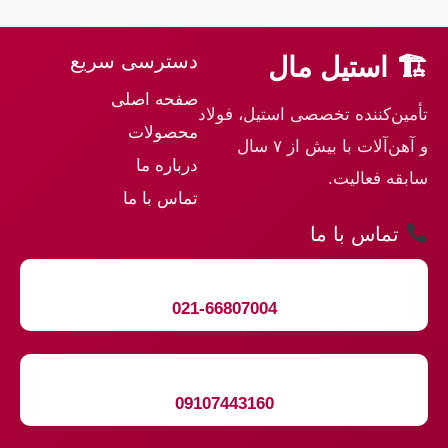
دسترسی سریع
🏗 استیل مال
صفحه اصلی
تأمین‌کننده تخصصی استیل، فولاد
محصولات
و آهن‌آلات با بیش از ۷ سال
درباره ما
سابقه فعالیت.
تماس با ما
تماس با ما
021-66807004
09107443160