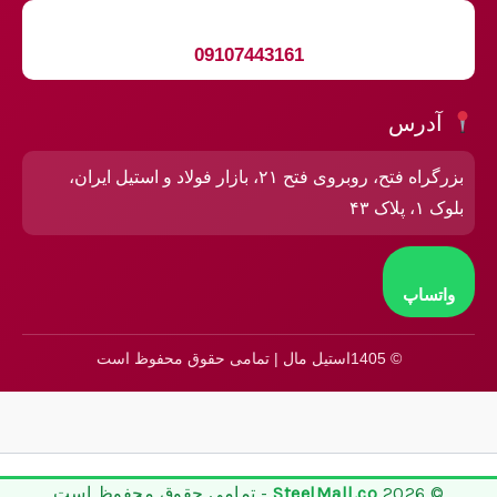
09107443161
آدرس
بزرگراه فتح، روبروی فتح ۲۱، بازار فولاد و استیل ایران،
بلوک ۱، پلاک ۴۳
واتساپ
© 1405استیل مال | تمامی حقوق محفوظ است
© 2026
SteelMall.co
- تمامی حقوق محفوظ است