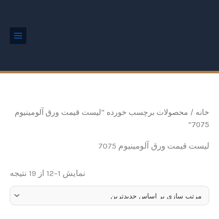
ted
رش
Main
by
Menu
ه
est
حتوا
خانه
/ محصولات برچسب خورده “لیست قیمت ورق آلومینیوم
7075”
لیست قیمت ورق آلومینیوم 7075
نمایش 1–12 از 19 نتیجه