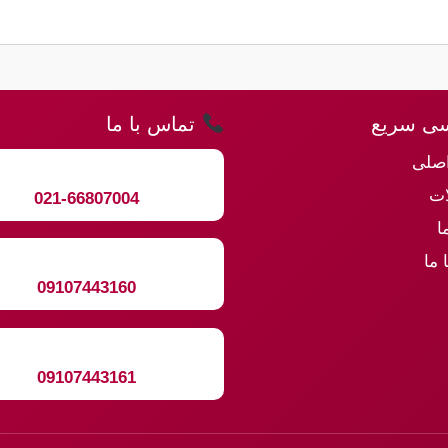
ی سریع
تماس با ما
صلی
ت
021-66807004
ا
 ما
09107443160
09107443161