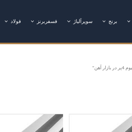
برنج
سوپرآلیاژ
فسفربرنز
فولاد
آهن”