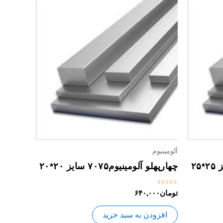
آلومینیوم
چهارپهلو آلومینیوم۷۰۷۵ سایز ۲۰*۲۰
نمره
تومان
۶۴۰,۰۰۰
0
از
5
افزودن به سبد خرید