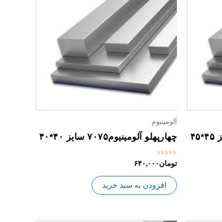
آلومینیوم
چهارپهلو آلومینیوم۷۰۷۵ سایز ۴۰*۴۰
نمره
تومان
۶۴۰,۰۰۰
0
از
5
افزودن به سبد خرید