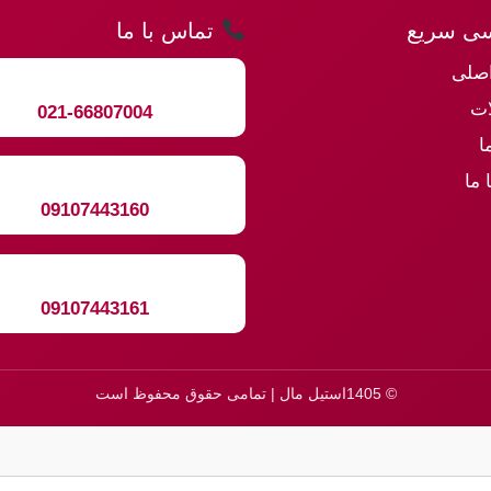
ی سریع
تماس با ما
صلی
ت
021-66807004
ا
 ما
09107443160
09107443161
© 1405استیل مال | تمامی حقوق محفوظ است