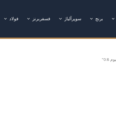
برنج
سوپرآلیاژ
فسفربرنز
فولاد
0.”