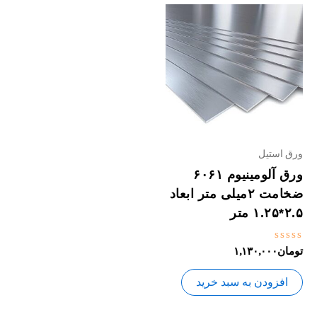
ورق استیل
ورق آلومینیوم ۶۰۶۱
ضخامت ۲میلی متر ابعاد
۲.۵*۱.۲۵ متر
نمره
تومان
۱,۱۳۰,۰۰۰
0
از
5
افزودن به سبد خرید