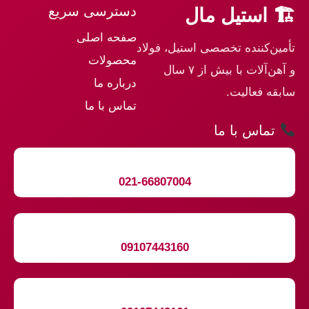
دسترسی سریع
🏗 استیل مال
صفحه اصلی
تأمین‌کننده تخصصی استیل، فولاد
محصولات
و آهن‌آلات با بیش از ۷ سال
درباره ما
سابقه فعالیت.
تماس با ما
تماس با ما
021-66807004
09107443160