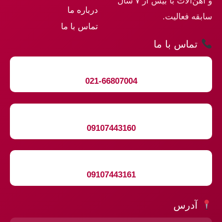
و آهن‌آلات با بیش از ۷ سال
درباره ما
سابقه فعالیت.
تماس با ما
تماس با ما
021-66807004
09107443160
09107443161
آدرس