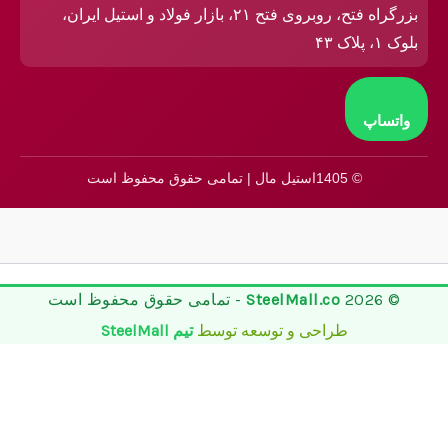
بزرگراه فتح، روبروی فتح ۲۱، بازار فولاد و استیل ایران،
بلوک ۱، پلاک ۴۳
واتساپ
© 1405استیل مال | تمامی حقوق محفوظ است
© 2026
SteelMall.co
- تمامی حقوق محفوظ است
طراحی و توسعه توسط
تیم SteelMall