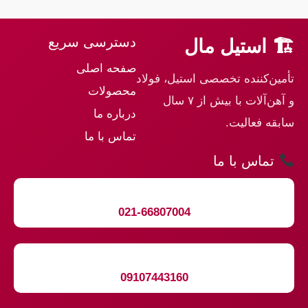
دسترسی سریع
🏗 استیل مال
صفحه اصلی
تأمین‌کننده تخصصی استیل، فولاد
محصولات
و آهن‌آلات با بیش از ۷ سال
درباره ما
سابقه فعالیت.
تماس با ما
تماس با ما
021-66807004
09107443160