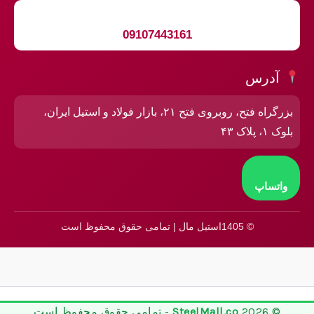
09107443161
آدرس
بزرگراه فتح، روبروی فتح ۲۱، بازار فولاد و استیل ایران،
بلوک ۱، پلاک ۴۳
واتساپ
© 1405استیل مال | تمامی حقوق محفوظ است
© 2026
SteelMall.co
- تمامی حقوق محفوظ است